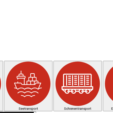
Seetransport
Schienentransport
E